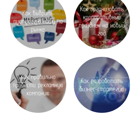
Как организовать
Как выбрать
корпоративный
пустующую нишу на
праздник на новый
рынке
год
Как правильно
Как разработать
провести рекламную
бизнес-стратегию
компанию