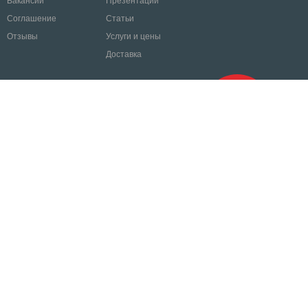
Вакансии
Презентации
Соглашение
Статьи
Отзывы
Услуги и цены
Доставка
+7 495 649-71-77
zakaz@posteffect.ru
заказать
звонок
Рекламно-производственная компания
Более 10 лет успешной работы!
«РПК Эффект» Сертифицированный поставщик портала Госзакупок
Федеральный закон от 05.04.2013 № 44-ФЗ «О контрактной системе в сфере закупок
товаров, работ, услуг для обеспечения государственных и муниципальных нужд»