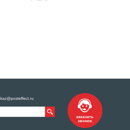
kaz@posteffect.ru
заказать
звонок