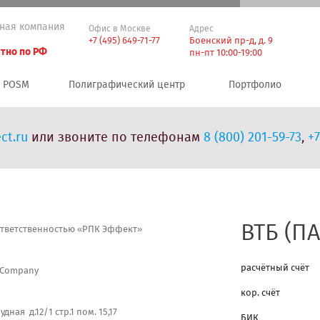
ная компания
Офис в Москве
Адрес
+7 (495) 649-71-77
Боенский пр-д, д. 9
тно по РФ
пн-пт 10:00-19:00
POSM
Полиграфический центр
Портфолио
ct.ru
или звоните по телефонам
8 (800) 201-59-73
,
+7
ВТБ (ПА
ответственностью «РПК Эффект»
расчётный счёт
y Company
кор. счёт
дная д.12/1 стр.1 пом. 15,17
БИК