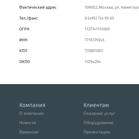
Фактический адрес
109052, Москва, ул. Нижегоро
Тел./факс
8 (495) 724 95 65
ОГРН
1127747110369
ИНН
7716729245
КПП
770801001
ОКПО
13294204
Компания
Клиентам
О компании
Оказание услуг
Новости
Оборудование
Вакансии
Презентации