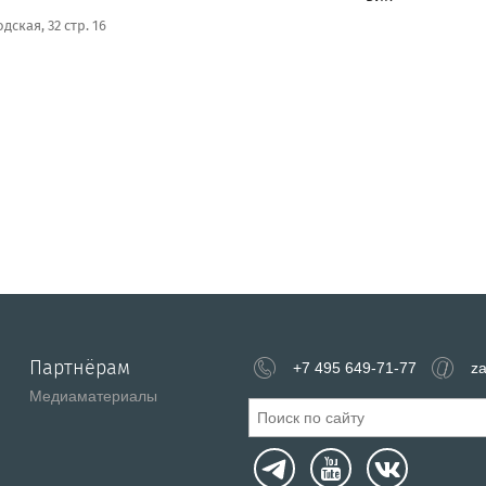
дская, 32 стр. 16
Партнёрам
+7 495 649-71-77
za
Медиаматериалы