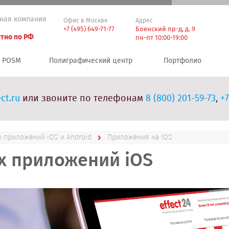
ная компания
Офис в Москве
Адрес
+7 (495) 649-71-77
Боенский пр-д, д. 9
тно по РФ
пн-пт 10:00-19:00
POSM
Полиграфический центр
Портфолио
ct.ru
или звоните по телефонам
8 (800) 201-59-73
,
+7
 приложений iOS и Android
Приложения на IOS
х приложений iOS