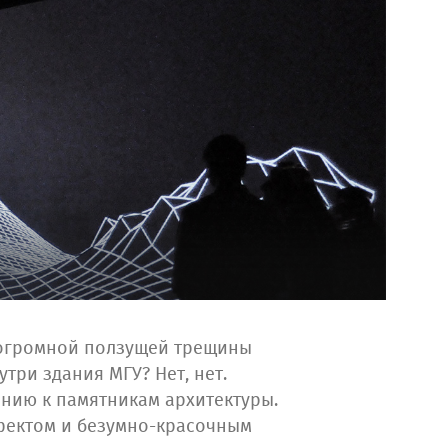
и огромной ползущей трещины
три здания МГУ? Нет, нет.
нию к памятникам архитектуры.
фектом и безумно-красочным