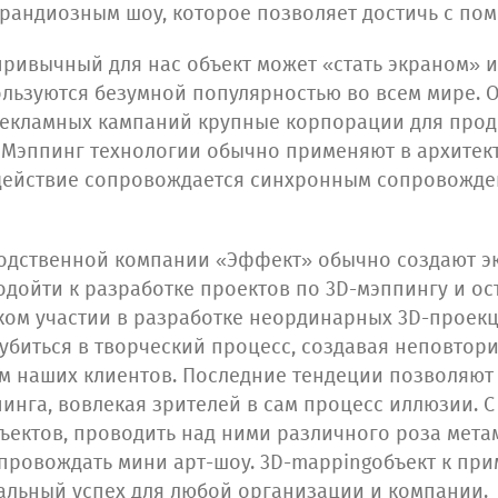
грандиозным шоу, которое позволяет достичь с по
привычный для нас объект может «стать экраном» и
льзуются безумной популярностью во всем мире. 
рекламных кампаний крупные корпорации для про
. Мэппинг технологии обычно применяют в архитект
 действие сопровождается синхронным сопровожде
одственной компании «Эффект» обычно создают эк
одойти к разработке проектов по 3D-мэппингу и о
ком участии в разработке неординарных 3D-проек
убиться в творческий процесс, создавая неповтор
 наших клиентов. Последние тендеции позволяют 
инга, вовлекая зрителей в сам процесс иллюзии.
ъектов, проводить над ними различного роза мета
опровождать мини арт-шоу. 3D-mappingобъект к пр
альный успех для любой организации и компании.