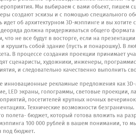
мероприятия. Мы выбираем с вами объект, пишем 
неры создают эскизы и с помощью специального о
ь идет об архитектурном 3D-мэппинге и вы хотите 
видеоряда должна придерживаться общего формата
, что не все будут в восторге, если на презентац
и крушить собой здание (пусть и понарошку). В лю
ета. В процессе создания проекции принимает уча
дят сценаристы, художники, инженеры, программист
иятия, и следовательно качественно выполнить св
е инновационные рекламные предложения как 3D-
е, LED экраны, голограммы, световые проекции, 
роприятий, посетителей крупных ночных вечеринок
ентациях. Технические возможности безграничны. 
го полета- бюджет, который готова вложить на ра
-мэппинга 100 000 рублей в вашем понимании, то 
 под бюджет.