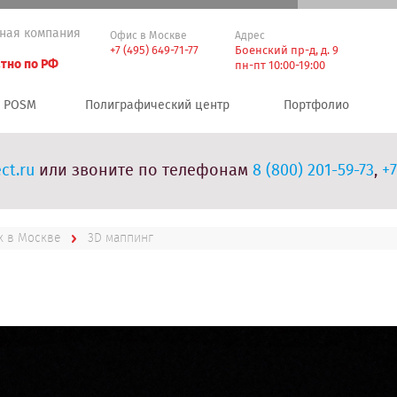
ная компания
Офис в Москве
Адрес
+7 (495) 649-71-77
Боенский пр-д, д. 9
тно по РФ
пн-пт 10:00-19:00
POSM
Полиграфический центр
Портфолио
ct.ru
или звоните по телефонам
8 (800) 201-59-73
,
+7
к в Москве
3D маппинг