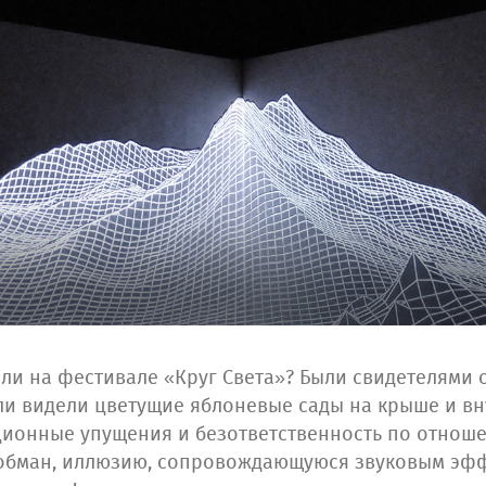
али на фестивале «Круг Света»? Были свидетелям
и видели цветущие яблоневые сады на крыше и вну
ионные упущения и безответственность по отноше
обман, иллюзию, сопровождающуюся звуковым эф