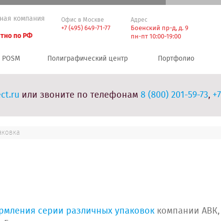
ная компания
Офис в Москве
Адрес
+7 (495) 649-71-77
Боенский пр-д, д. 9
тно по РФ
пн-пт 10:00-19:00
POSM
Полиграфический центр
Портфолио
ct.ru
или звоните по телефонам
8 (800) 201-59-73
,
+7
аковка
рмления серии различных упаковок
компании АВК,