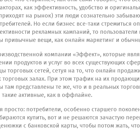
акторах, как эффективность, удобство и оригинальн
 приходят на рынок) эти люди сознательно забыва
потребителей. Но если бизнес все-таки стремиться 
ективности рекламных кампаний, то пользователи 
 бы привычные вещи, как онлайн маркетинг и обычн
оизводственной компании «Эффект», которые явл
ии продуктов и услуг во всех существующих сфера
ы торговых сетей, сетуя на то, что онлайн продаж
х торговых залах. При этом трафик на их продающи
 там представлены те же, что и в реальных торгов
 такие активные, как в оффлайне.
я просто: потребители, особенно старшего поколени
обираются купить, вот и не решаются зачастую пере
енюжки с банковской карты, чтобы потом жать, что