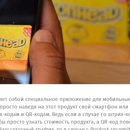
вляет собой специальное приложение для мобильны
 просто наведя на этот продукт свой смартфон или 
-кодам и QR-кодам. Ведь если в случае со штрих-
ы просто узнать стоимость продукта, а QR-код по
Ваш суточный трафик, то в случае с Product recogni