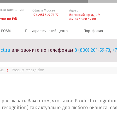
ная компания
Офис в Москве
Адрес
+7 (495) 649-71-77
Боенский пр-д, д. 9
тно по РФ
пн-пт 10:00-19:00
POSM
Полиграфический центр
Портфолио
ct.ru
или звоните по телефонам
8 (800) 201-59-73
,
+7
ма
Product recognition
рассказать Вам о том, что такое Product recogniti
t recognition) так актуально для любого бизнеса, с