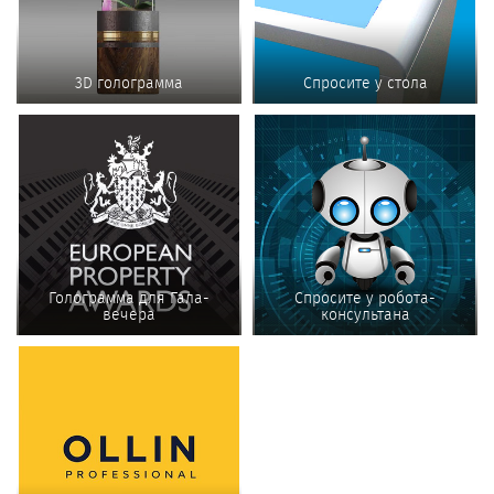
3D голограмма
Спросите у стола
Голограмма для Гала-
Спросите у робота-
вечера
консультана