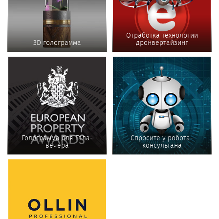
Отработка технологии
3D голограмма
дронвертайзинг
Голограмма для Гала-
Спросите у робота-
вечера
консультана