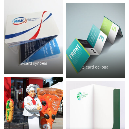
Z-card купоны
Z-card основа