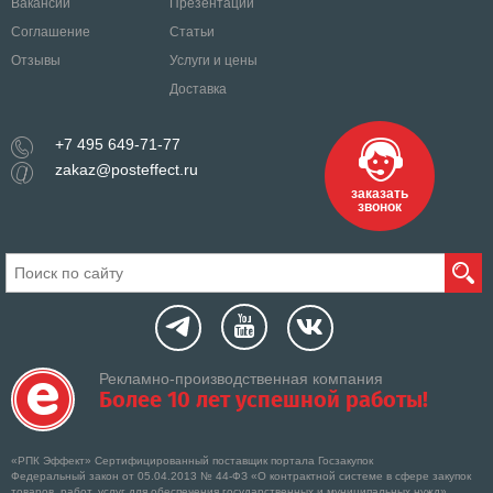
Вакансии
Презентации
Соглашение
Статьи
Отзывы
Услуги и цены
Доставка
+7 495 649-71-77
zakaz@posteffect.ru
заказать
звонок
Рекламно-производственная компания
Более 10 лет успешной работы!
«РПК Эффект» Сертифицированный поставщик портала Госзакупок
Федеральный закон от 05.04.2013 № 44-ФЗ «О контрактной системе в сфере закупок
товаров, работ, услуг для обеспечения государственных и муниципальных нужд»