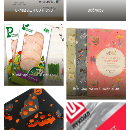
Вкладыши CD и DVD
Воблеры
Вплавляемая этикетка
Все форматы блокнотов