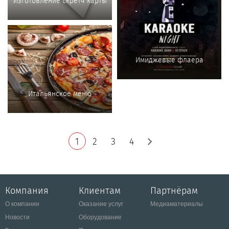
Изготовление скретч карты
Имиджевые флаера
Итальянское меню
1
2
3
4
Компания
Клиентам
Партнёрам
О компании
Оказание услуг
Медиаматериалы
Новости
Оборудование