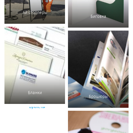
Ай стопперы
Биговка
Бланки
Брошюры