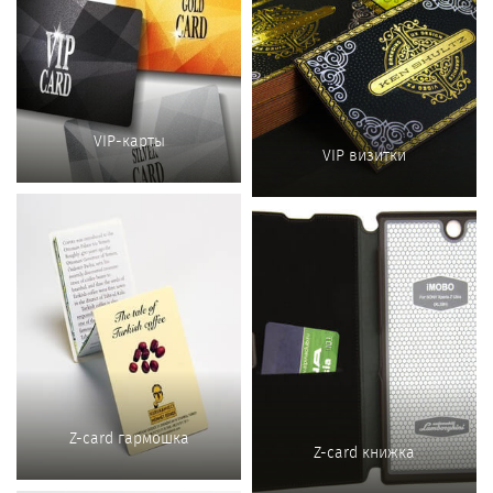
VIP-карты
VIP визитки
Z-card гармошка
Z-card книжка