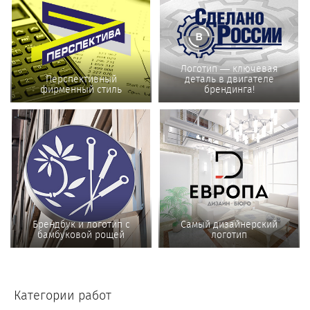
Логотип — ключевая
Перспективный
деталь в двигателе
фирменный стиль
брендинга!
Брендбук и логотип с
Самый дизайнерский
бамбуковой рощей
логотип
Категории работ