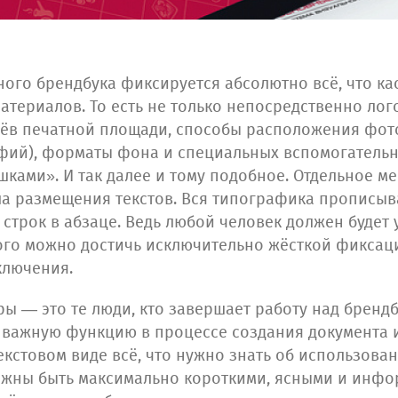
ого брендбука фиксируется абсолютно всё, что ка
ериалов. То есть не только непосредственно лог
раёв печатной площади, способы расположения фот
фий), форматы фона и специальных вспомогательн
ками». И так далее и тому подобное. Отдельное ме
а размещения текстов. Вся типографика прописыв
 строк в абзаце. Ведь любой человек должен буде
этого можно достичь исключительно жёсткой фикса
ключения.
ры — это те люди, кто завершает работу над бренд
ь важную функцию в процессе создания документа 
кстовом виде всё, что нужно знать об использов
олжны быть максимально короткими, ясными и инфо