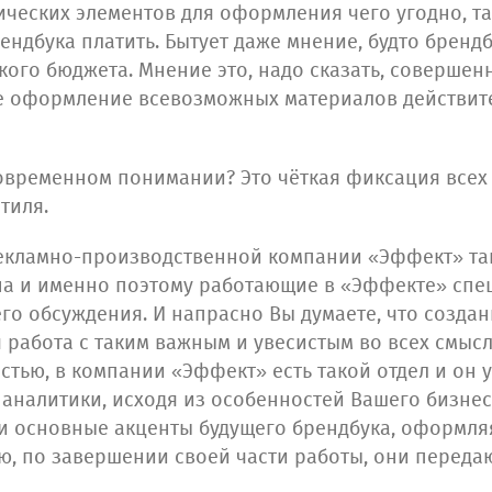
ических элементов для оформления чего угодно, та
ендбука платить. Бытует даже мнение, будто брендб
кого бюджета. Мнение это, надо сказать, совершен
ое оформление всевозможных материалов действит
 современном понимании? Это чёткая фиксация все
тиля.
кламно-производственной компании «Эффект» така
ана и именно поэтому работающие в «Эффекте» спе
го обсуждения. И напрасно Вы думаете, что созда
я работа с таким важным и увесистым во всех смыс
астью, в компании «Эффект» есть такой отдел и он
 аналитики, исходя из особенностей Вашего бизне
 и основные акценты будущего брендбука, оформля
ю, по завершении своей части работы, они передаю