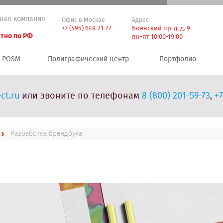
ная компания
Офис в Москве
Адрес
+7 (495) 649-71-77
Боенский пр-д, д. 9
тно по РФ
пн-пт 10:00-19:00
POSM
Полиграфический центр
Портфолио
ct.ru
или звоните по телефонам
8 (800) 201-59-73
,
+7
Разработка брендбука
а