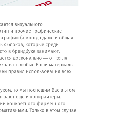
сается визуального
отип и прочие графические
ографий (а иногда даже и общая
ых блоков, которые среди
сто в брендбуке занимают,
ается досконально — от кегля
т узнавать любые Ваши материалы
цией правил использования всех
буком, то мы поспешим Вас в этом
играют ещё и копирайтеры.
ании конкретного фирменного
рмативными. Только в этом случае