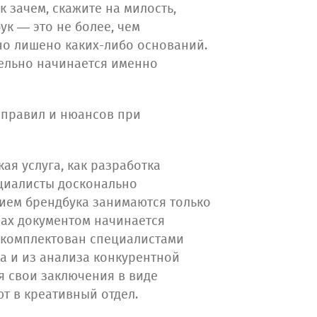
к зачем, скажите на милость,
ук — это не более, чем
но лишено каких-либо оснований.
ельно начинается именно
х правил и нюансов при
я услуга, как разработка
циалисты досконально
нием брендбука занимаются только
лах документом начинается
 укомплектован специалистами
са и из анализа конкурентной
я свои заключения в виде
т в креативный отдел.