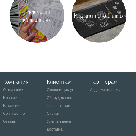
Реклама на
Реклама на ковриках
квитанциях
Компания
Клиентам
Партнёрам
О компании
Оказание услуг
Медиаматериалы
Новости
Оборудование
Вакансии
Презентации
Соглашение
Статьи
Отзывы
Услуги и цены
Доставка