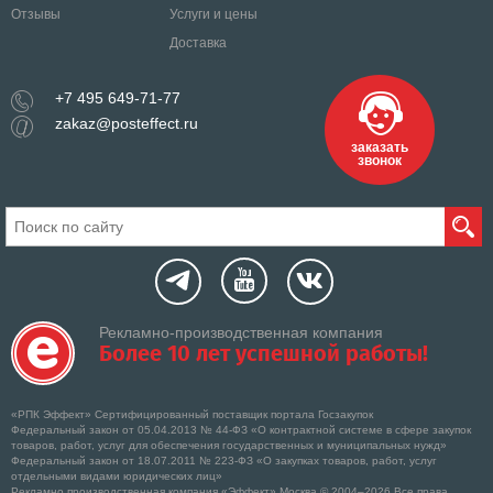
Отзывы
Услуги и цены
Доставка
+7 495 649-71-77
zakaz@posteffect.ru
заказать
звонок
Рекламно-производственная компания
Более 10 лет успешной работы!
«РПК Эффект» Сертифицированный поставщик портала Госзакупок
Федеральный закон от 05.04.2013 № 44-ФЗ «О контрактной системе в сфере закупок
товаров, работ, услуг для обеспечения государственных и муниципальных нужд»
Федеральный закон от 18.07.2011 № 223-ФЗ «О закупках товаров, работ, услуг
отдельными видами юридических лиц»
Рекламно производственная компания «Эффект» Москва © 2004–2026 Все права