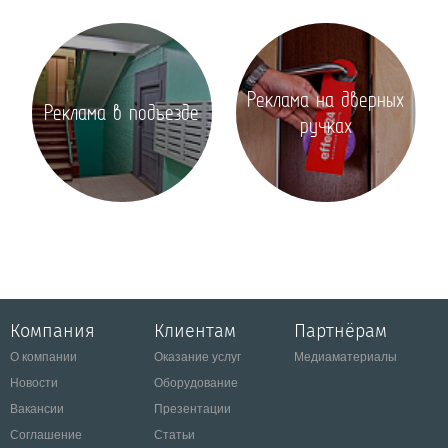
Реклама на дверных
Реклама в подъезде
ручках
Компания
Клиентам
Партнёрам
О компании
Оказание услуг
Медиаматериалы
Новости
Оборудование
Вакансии
Презентации
Соглашение
Статьи