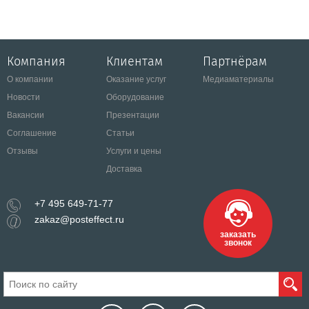
Компания
Клиентам
Партнёрам
О компании
Оказание услуг
Медиаматериалы
Новости
Оборудование
Вакансии
Презентации
Соглашение
Статьи
Отзывы
Услуги и цены
Доставка
+7 495 649-71-77
zakaz@posteffect.ru
заказать
звонок