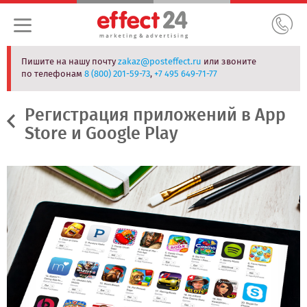
Пишите на нашу почту
zakaz@posteffect.ru
или звоните
по телефонам
8 (800) 201-59-73
,
+7 495 649-71-77
Регистрация приложений в App
Store и Google Play