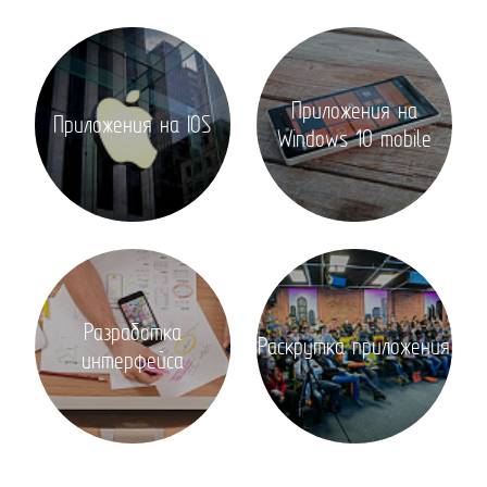
Приложения на
Приложения на IOS
Windows 10 mobile
Разработка
Раскрутка приложения
интерфейса