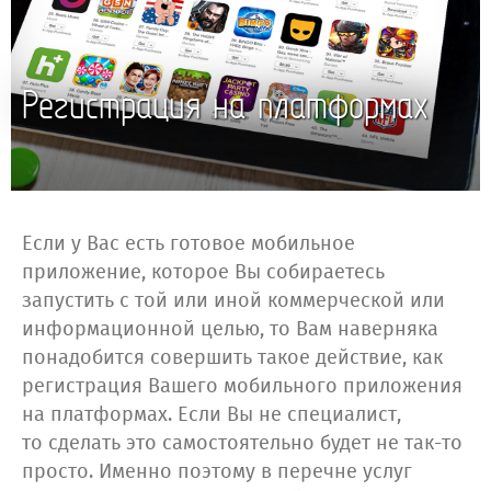
Регистрация на платформах
Если у Вас есть готовое мобильное
приложение, которое Вы собираетесь
запустить с той или иной коммерческой или
информационной целью, то Вам наверняка
понадобится совершить такое действие, как
регистрация Вашего мобильного приложения
на платформах. Если Вы не специалист,
то сделать это самостоятельно будет не так-то
просто. Именно поэтому в перечне услуг