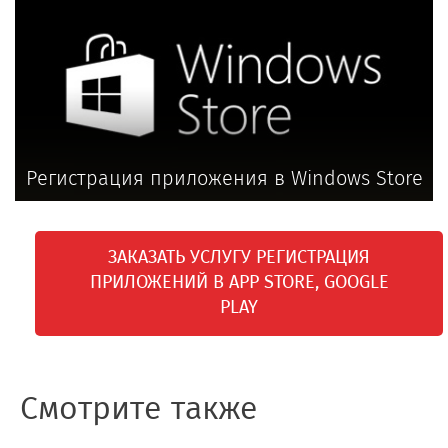
Регистрация приложения в Windows Store
ЗАКАЗАТЬ УСЛУГУ РЕГИСТРАЦИЯ
ПРИЛОЖЕНИЙ В APP STORE, GOOGLE
PLAY
Смотрите также