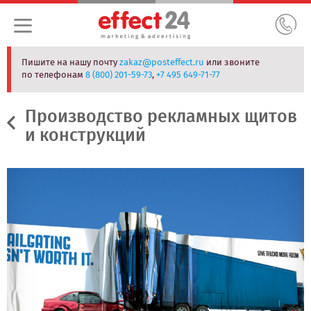
Пишите на нашу почту
zakaz@posteffect.ru
или звоните
по телефонам
8 (800) 201-59-73
,
+7 495 649-71-77
Производство рекламных щитов
и конструкций