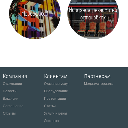
Наружная реклама на
Медиафасад
остановках
Компания
Клиентам
Партнёрам
О компании
Оказание услуг
Медиаматериалы
Новости
Оборудование
Вакансии
Презентации
Соглашение
Статьи
Отзывы
Услуги и цены
Доставка