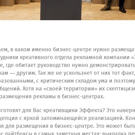
аем, в каком именно бизнес-центре нужно размеща
трудники креативного отдела рекламной компании 
аже, где обитает руководство нужно демонстриров
ам — другим. Так же не ускользнет от них тот факт
азованными, с критическим складом ума и поэтому
щений. Хотя на «своей территории» их скептицизм 
размещения рекламы в бизнес-центрах.
риготовят для Вас креативщики Эффекта? Это навер
цепция с яркой запоминающейся реализацией. Кон
я для размещения в бизнес-центре. Это может быт
н; лайтбоксы в самых заметных местах; выкладка п