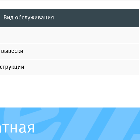
Вид обслуживания
 вывески
нструкции
атная