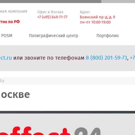
ная компания
Офис в Москве
Адрес
+7 (495) 649-71-77
Боенский пр-д, д. 9
тно по РФ
пн-пт 10:00-19:00
POSM
Полиграфический центр
Портфолио
ct.ru
или звоните по телефонам
8 (800) 201-59-73
,
+7
ба
Москве