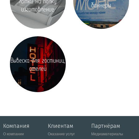
лотки на полку
баннеры
изготовление
Вывеска для гостиниц,
отелей
Компания
Клиентам
Партнёрам
О компании
Оказание услуг
Медиаматериалы