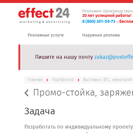
Рекламно-производствен
20 лет успешной работы!
8 (800) 201-59-73
– беспла
Рекламные услуги
Наружная реклама
Пишите на нашу почту
zakaz@posteffe
Главная
Портфолио
Выставки, BTL, мероприя
Промо-стойка, заряже
Задача
Разработать по индивидуальному проект