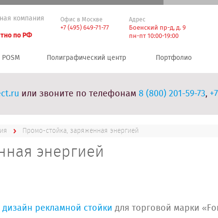
ная компания
Офис в Москве
Адрес
+7 (495) 649-71-77
Боенский пр-д, д. 9
тно по РФ
пн-пт 10:00-19:00
POSM
Полиграфический центр
Портфолио
ct.ru
или звоните по телефонам
8 (800) 201-59-73
,
+7
тия
Промо-стойка, заряженная энергией
нная энергией
у
дизайн рекламной стойки
для торговой марки «For