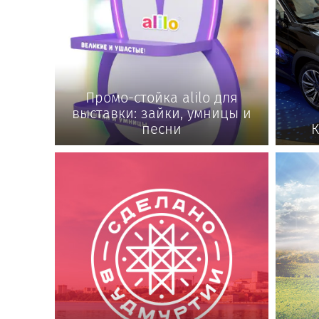
Промо-стойка alilo для
выставки: зайки, умницы и
песни
К