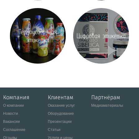
Термоусадочная
Цифровая этикетка
этикетка
Компания
Клиентам
Партнёрам
О компании
Оказание услуг
Медиаматериалы
Новости
Оборудование
Вакансии
Презентации
Соглашение
Статьи
Отзывы
Услуги и цены