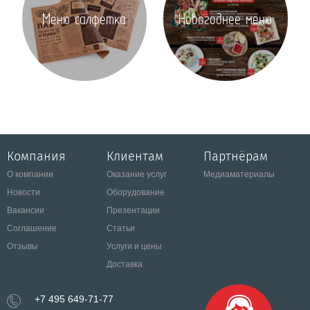
Меню салфетка
Новогоднее меню
Компания
Клиентам
Партнёрам
О компании
Оказание услуг
Медиаматериалы
Новости
Оборудование
Вакансии
Презентации
Соглашение
Статьи
Отзывы
Услуги и цены
Доставка
+7 495 649-71-77