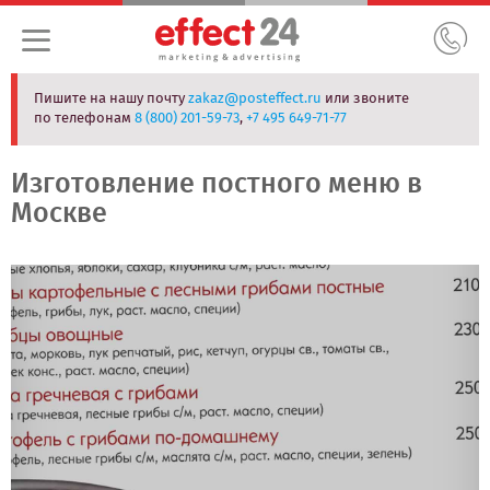
Пишите на нашу почту
zakaz@posteffect.ru
или звоните
по телефонам
8 (800) 201-59-73
,
+7 495 649-71-77
Изготовление постного меню в
Москве