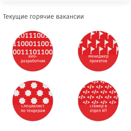
Текущие горячие вакансии
Веб-
Менеджер
разработчик
проектов
Веб-
Менеджер
разработчик
проектов
Специалист
Стажер в
по тендерам
отдел
(рекламная
информационных
Специалист
Стажер в
сфера)
технологий
по тендерам
отдел ИТ