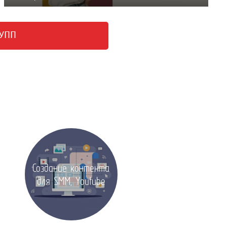
РУПП
Создание контента
для SMM, Youtube