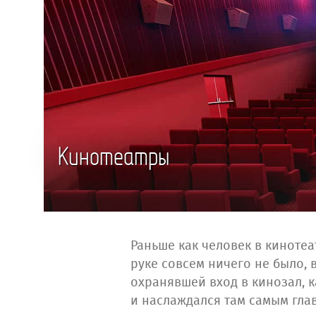
Кинотеатры
Раньше как человек в кинотеа
руке совсем ничего не было, 
охранявшей вход в кинозал, 
и наслаждался там самым глав