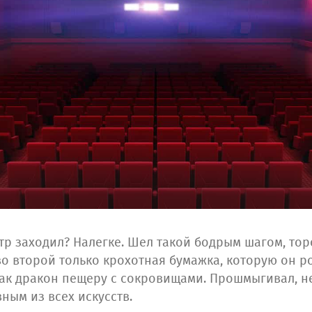
тр заходил? Налегке. Шел такой бодрым шагом, тор
во второй только крохотная бумажка, которую он р
как дракон пещеру с сокровищами. Прошмыгивал, не
ным из всех искусств.