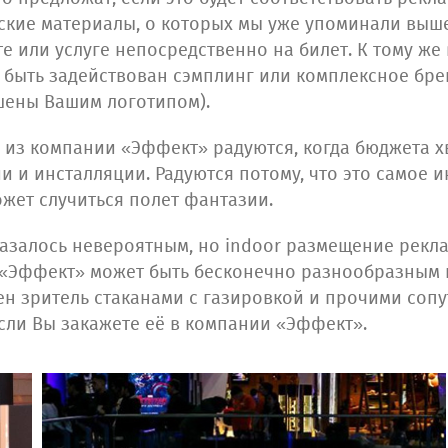
кие материалы, о которых мы уже упоминали выше
 или услуге непосредственно на билет. К тому же 
 быть задействован сэмплинг или комплексное бр
шены Вашим логотипом).
 из компании «Эффект» радуются, когда бюджета х
 и инсталляции. Радуются потому, что это самое и
может случиться полет фантазии.
казалось невероятным, но indoor размещение рекл
«Эффект» может быть бесконечно разнообразным 
жен зритель стаканами с газировкой и прочими соп
если Вы закажете её в компании «Эффект».