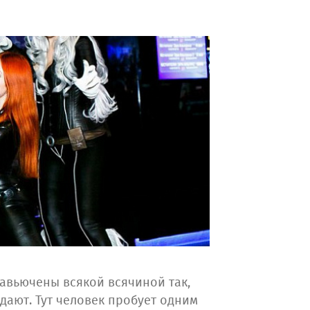
 навьючены всякой всячиной так,
ыдают. Тут человек пробует одним