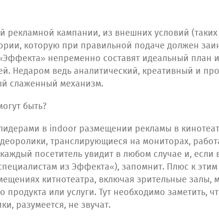
ей рекламной кампании, из внешних условий (таких
тории, которую при правильной подаче должен заи
 «Эффекта» непременно составят идеальный план 
ей. Недаром ведь аналитический, креативный и п
ый слаженный механизм.
могут быть?
лидерами в indoor размещении рекламы в кинотеа
деоролики, транслирующиеся на мониторах, работа
 каждый посетитель увидит в любом случае и, если
 специалистам из Эффекта«), запомнит. Плюс к этим
омещениях китнотеатра, включая зрительные залы, 
о продукта или услуги. Тут необходимо заметить, 
и, разумеется, не звучат.