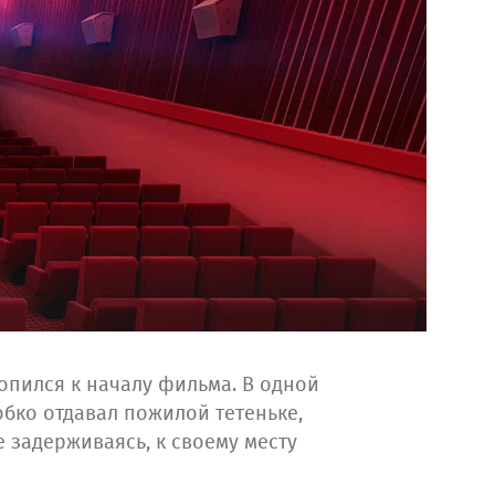
опился к началу фильма. В одной
обко отдавал пожилой тетеньке,
 задерживаясь, к своему месту