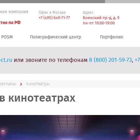
ная компания
Офис в Москве
Адрес
+7 (495) 649-71-77
Боенский пр-д, д. 9
тно по РФ
пн-пт 10:00-19:00
POSM
Полиграфический центр
Портфолио
ct.ru
или звоните по телефонам
8 (800) 201-59-73
,
+7
 рекламы
Кинотеатры
в кинотеатрах