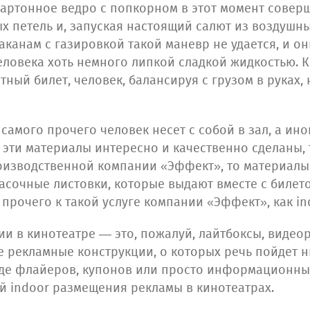
картонное ведро с попкорном в этот момент совер
х петель и, запуская настоящий салют из воздушны
канам с газировкой такой маневр не удается, и они
еловека хоть немного липкой сладкой жидкостью. К
етный билет, человек, балансируя с грузом в руках,
самого прочего человек несет с собой в зал, а ин
эти материалы интересно и качественно сделаны, т
оизводственной компании «Эффект», то материалы
расочные листовки, которые выдают вместе с биле
прочего к такой услуге компании «Эффект», как i
и в кинотеатре — это, пожалуй, лайтбоксы, видеор
 рекламные конструкции, о которых речь пойдет 
де флайеров, купонов или просто информационных
 indoor размещения рекламы в кинотеатрах.