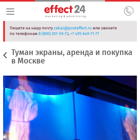
Пишите на нашу почту
zakaz@posteffect.ru
или звоните
по телефонам
8 (800) 201-59-73
,
+7 495 649-71-77
Туман экраны, аренда и покупка
в Москве