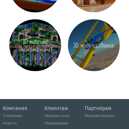
3D маппинг
3D моделирование
(Видеомаппинг)
Компания
Клиентам
Партнёрам
О компании
Оказание услуг
Медиаматериалы
Новости
Оборудование