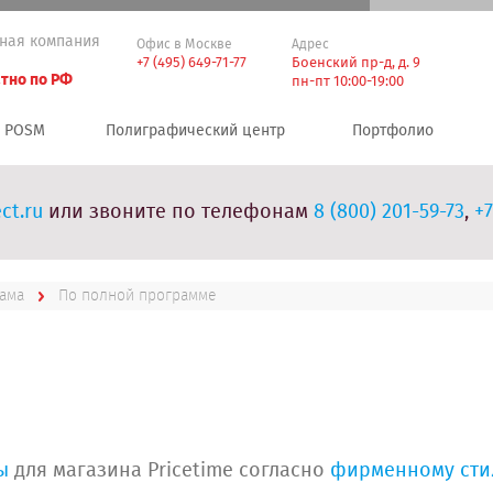
ная компания
Офис в Москве
Адрес
+7 (495) 649-71-77
Боенский пр-д, д. 9
тно по РФ
пн-пт 10:00-19:00
POSM
Полиграфический центр
Портфолио
ct.ru
или звоните по телефонам
8 (800) 201-59-73
,
+7
лама
По полной программе
ы
для магазина Pricetime согласно
фирменному сти