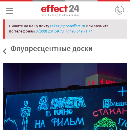
Пишите на нашу почту
zakaz@posteffect.ru
или звоните
по телефонам
8 (800) 201-59-73
,
+7 495 649-71-77
Флуоресцентные доски