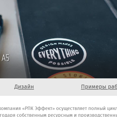
 А5
Дизайн
Примеры ра
компания «РПК Эффект» осуществляет полный цикл
лагодаря собственным ресурсным и производствен