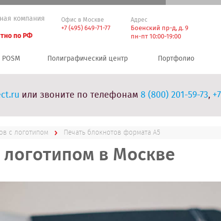
ная компания
Офис в Москве
Адрес
+7 (495) 649-71-77
Боенский пр-д, д. 9
тно по РФ
пн-пт 10:00-19:00
POSM
Полиграфический центр
Портфолио
ct.ru
или звоните по телефонам
8 (800) 201-59-73
,
+7
ов с логотипом
Печать блокнотов формата А5
с логотипом в Москве