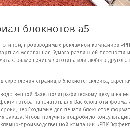
риал блокнотов а5
оготипом, производимых рекламной компанией «РП
дартная мелованная бумага различной плотности и
умага с размещением логотипа или любого другог
д скрепления страниц в блокноте: склейка, скрепки
водственной базе, полиграфическому цеху и каче
ект» готова напечатать для Вас блокноты формат
и сроки, необходимые для печати блокнотов формат
 заказа. Чтобы получить подробную консультацию
рекламно-производственной компании «РПК Эффект