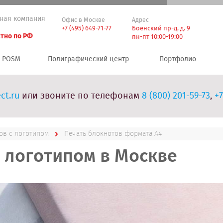
ная компания
Офис в Москве
Адрес
+7 (495) 649-71-77
Боенский пр-д, д. 9
тно по РФ
пн-пт 10:00-19:00
POSM
Полиграфический центр
Портфолио
ct.ru
или звоните по телефонам
8 (800) 201-59-73
,
+7
ов с логотипом
Печать блокнотов формата А4
с логотипом в Москве