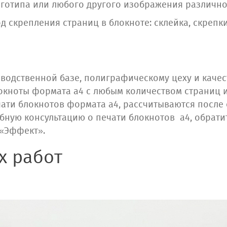
оготипа или любого другого изображения различно
д скрепления страниц в блокноте: склейка, скрепки
водственной базе, полиграфическому цеху и каче
локноты формата а4 с любым количеством страниц 
чати блокнотов формата а4, рассчитываются посл
обную консультацию о печати блокнотов а4, обрати
«Эффект».
х работ