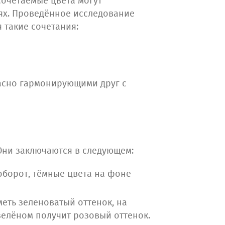
 сочетаемые цвета могут
ях. Проведённое исследование
 такие сочетания:
расно гармонирующими друг с
 Они заключаются в следующем:
аоборот, тёмные цвета на фоне
меть зеленоватый оттенок, на
зелёном получит розовый оттенок.