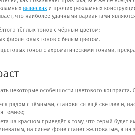
телей, как показывает практика, всё же не всегда
екламных
вывесках
и прочих рекламных конструкци
ает, что наиболее удачными вариантами являются
ёлтого тёплых тонов с чёрным цветом;
ных фиолетовых тонов с белым цветом.
 цветовых тонов с ахроматическими тонами, прек
раст
ывать некоторые особенности цветового контраста.
еся рядом с тёмными, становятся ещё светлее и, н
ся темнее;
та на красном приведёт к тому, что серый будет и
иневатым, на синем фоне станет желтоватым, а на 