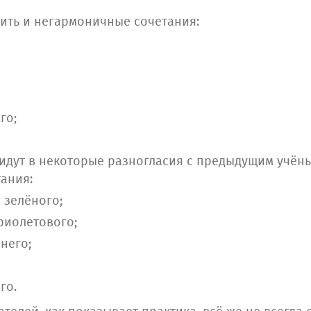
чить и негармоничные сочетания:
го;
 идут в некоторые разногласия с предыдущим учён
ания:
 зелёного;
фиолетового;
него;
го.