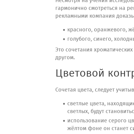
Несмотря на учения исследова
гармонично смотреться на р
рекламными компания доказыв
красного, оранжевого, ж
голубого, синего, холод
Это сочетания хроматических
другом.
Цветовой конт
Сочетая цвета, следует учит
светлые цвета, находящи
светлых, будут становить
использование серого цве
жёлтом фоне он станет с