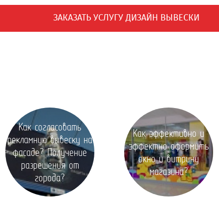
ЗАКАЗАТЬ УСЛУГУ ДИЗАЙН ВЫВЕСКИ
Как согласовать
Как эффективно и
рекламную вывеску на
эффектно оформить
фасаде? Получение
окно и витрину
разрешения от
магазина?
города?