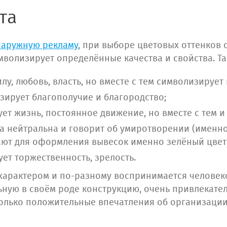
та
наружную рекламу
, при выборе цветовых оттенков 
мволизирует определённые качества и свойства. Так
лу, любовь, власть, но вместе с тем символизирует 
ирует благополучие и благородство;
ет жизнь, постоянное движение, но вместе с тем и 
а нейтральна и говорит об умиротворении (именн
ют для оформления вывесок именно зелёный цвет)
т торжественность, зрелость.
характером и по-разному воспринимается человек
ьную в своём роде конструкцию, очень привлекат
лько положительные впечатления об организации