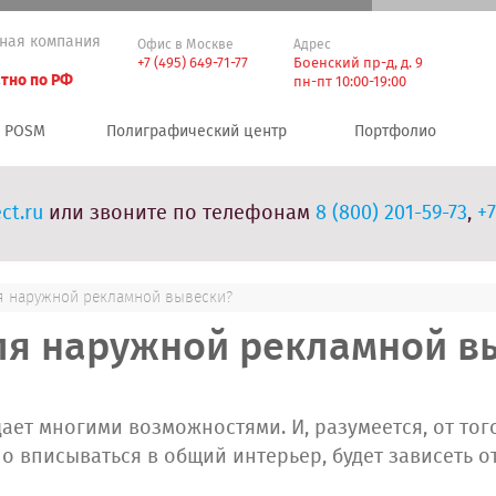
ная компания
Офис в Москве
Адрес
+7 (495) 649-71-77
Боенский пр-д, д. 9
тно по РФ
пн-пт 10:00-19:00
POSM
Полиграфический центр
Портфолио
ct.ru
или звоните по телефонам
8 (800) 201-59-73
,
+7
я наружной рекламной вывески?
ля наружной рекламной в
ает многими возможностями. И, разумеется, от того
о вписываться в общий интерьер, будет зависеть о