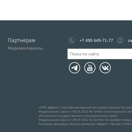
Партнёрам
+7 495 649-71-77
za
Медиаматериалы
«РПК Эффект» Сертифицированный поставщик портала Госзаку
Федеральный закон от 05.04.2013 № 44-ФЗ «О контрактной систе
обеспечения государственных и муниципальных нужд»
Федеральный закон от 18.07.2011 № 223-ФЗ «О закупках товаро
Рекламно производственная компания «Эффект» Москва © 2004