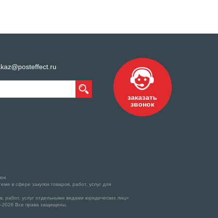
kaz@posteffect.ru
заказать
звонок
пок
ме в сфере закупок товаров, работ, услуг для
в, работ, услуг отдельными видами юридических лиц»
–2026 Все права защищены.