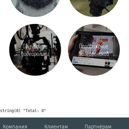
Обучающие
Продвижение
видеоролики
видеороликов
Компания
Клиентам
Партнёрам