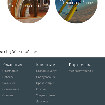
3D моделирование
выставочных стендов
Компания
Клиентам
Партнёрам
О компании
Оказание услуг
Медиаматериалы
Новости
Оборудование
Вакансии
Презентации
Соглашение
Статьи
Отзывы
Услуги и цены
Доставка