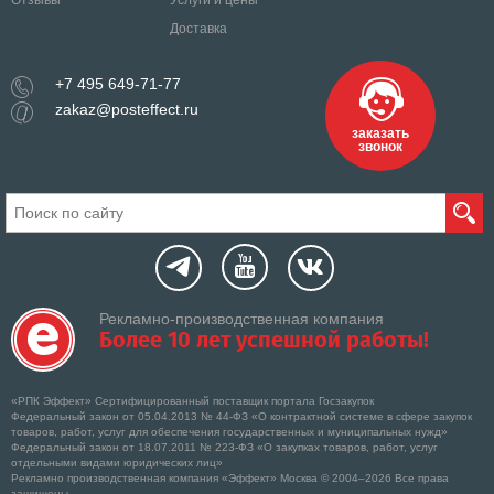
Отзывы
Услуги и цены
Доставка
+7 495 649-71-77
zakaz@posteffect.ru
заказать
звонок
Рекламно-производственная компания
Более 10 лет успешной работы!
«РПК Эффект» Сертифицированный поставщик портала Госзакупок
Федеральный закон от 05.04.2013 № 44-ФЗ «О контрактной системе в сфере закупок
товаров, работ, услуг для обеспечения государственных и муниципальных нужд»
Федеральный закон от 18.07.2011 № 223-ФЗ «О закупках товаров, работ, услуг
отдельными видами юридических лиц»
Рекламно производственная компания «Эффект» Москва © 2004–2026 Все права
защищены.