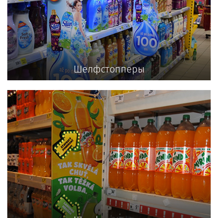
Шелфстопперы