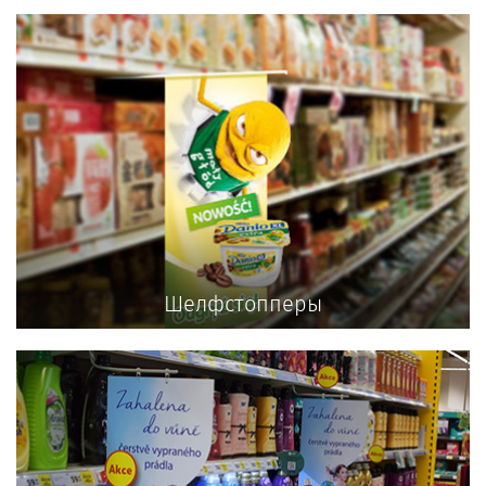
Шелфстопперы