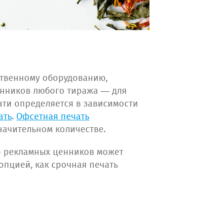
ственному оборудованию,
енников любого тиража — для
ати определяется в зависимости
ать
.
Офсетная печать
начительном количестве.
во рекламных ценников может
опцией, как срочная печать