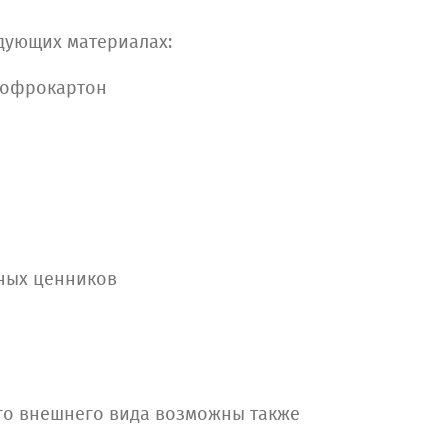
дующих материалах:
огофрокартон
ных ценников
го внешнего вида возможны также