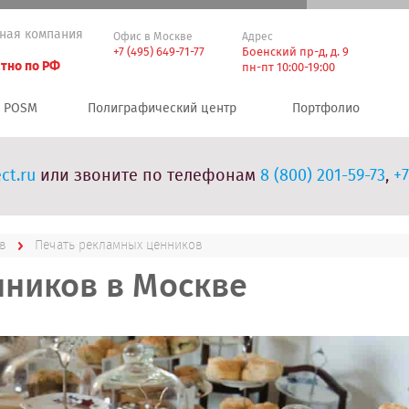
ная компания
Офис в Москве
Адрес
+7 (495) 649-71-77
Боенский пр-д, д. 9
тно по РФ
пн-пт 10:00-19:00
POSM
Полиграфический центр
Портфолио
ct.ru
или звоните по телефонам
8 (800) 201-59-73
,
+7
в
Печать рекламных ценников
нников в Москве