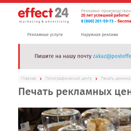
Рекламно-производствен
20 лет успешной работы!
8 (800) 201-59-73
– беспла
Рекламные услуги
Наружная реклама
Пишите на нашу почту
zakaz@posteffe
Главная
Полиграфический центр
Печать ценнико
Печать рекламных це