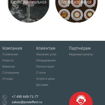
Карта коктейльная
Карта кофейная
Компания
Клиентам
Партнёрам
О компании
Оказание услуг
Медиаматериалы
Новости
Оборудование
Вакансии
Презентации
Соглашение
Статьи
Отзывы
Услуги и цены
Доставка
+7 495 649-71-77
zakaz@posteffect.ru