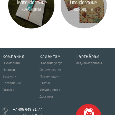
Нестандартные
Стандартные
конверты
конверты
Компания
Клиентам
Партнёрам
О компании
Оказание услуг
Медиаматериалы
Новости
Оборудование
Вакансии
Презентации
Соглашение
Статьи
Отзывы
Услуги и цены
Доставка
+7 495 649-71-77