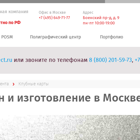
ная компания
Офис в Москве
Адрес
+7 (495) 649-71-77
Боенский пр-д, д. 9
тно по РФ
пн-пт 10:00-19:00
POSM
Полиграфический центр
Портфолио
ct.ru
или звоните по телефонам
8 (800) 201-59-73
,
+7
иента
Клубные карты
н и изготовление в Москв