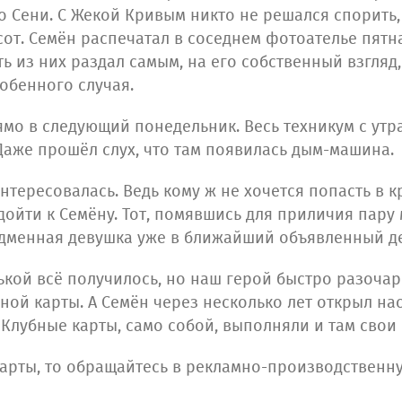
о Сени. С Жекой Кривым никто не решался спорить
т. Семён распечатал в соседнем фотоателье пятна
ь из них раздал самым, на его собственный взгляд
обенного случая.
ямо в следующий понедельник. Весь техникум с ут
Даже прошёл слух, что там появилась дым-машина.
интересовалась. Ведь кому ж не хочется попасть в 
дойти к Семёну. Тот, помявшись для приличия пару
адменная девушка уже в ближайший объявленный де
атькой всё получилось, но наш герой быстро разоча
бной карты. А Семён через несколько лет открыл н
 Клубные карты, само собой, выполняли и там свои
 карты, то обращайтесь в рекламно-производстве