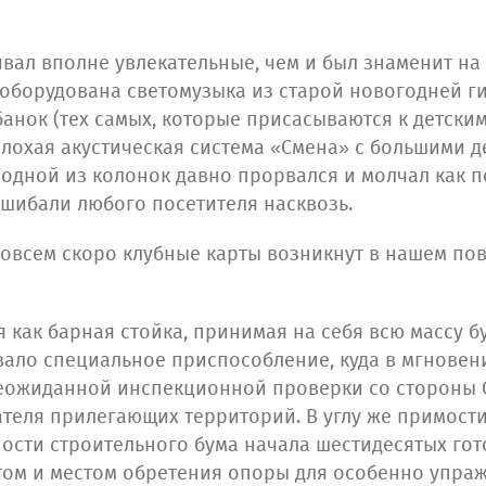
ивал вполне увлекательные, чем и был знаменит на
 оборудована светомузыка из старой новогодней 
анок (тех самых, которые присасываются к детски
плохая акустическая система «Смена» с большими 
одной из колонок давно прорвался и молчал как 
ошибали любого посетителя насквозь.
 совсем скоро клубные карты возникнут в нашем по
 как барная стойка, принимая на себя всю массу б
вало специальное приспособление, куда в мгновен
неожиданной инспекционной проверки со стороны 
ателя прилегающих территорий. В углу же примости
ости строительного бума начала шестидесятых гот
том и местом обретения опоры для особенно упра