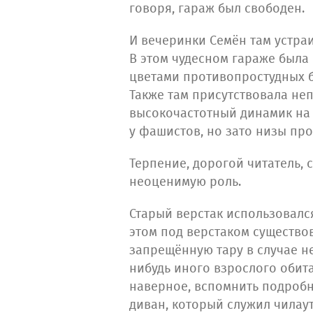
говоря, гараж был свободен.
И вечеринки Семён там устра
В этом чудесном гараже была
цветами противопростудных б
Также там присутствовала не
высокочастотный динамик на 
у фашистов, но зато низы пр
Терпение, дорогой читатель,
неоценимую роль.
Старый верстак использовался
этом под верстаком существо
запрещённую тару в случае 
нибудь иного взрослого обит
наверное, вспомнить подробн
диван, который служил чилау