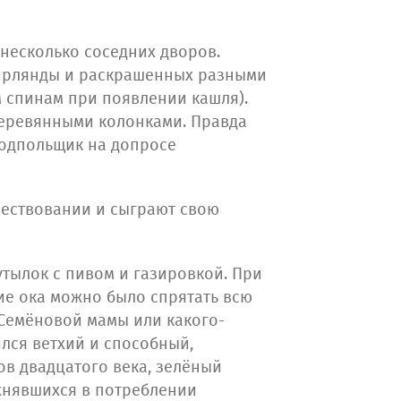
 несколько соседних дворов.
гирлянды и раскрашенных разными
м спинам при появлении кашля).
деревянными колонками. Правда
подпольщик на допросе
вествовании и сыграют свою
утылок с пивом и газировкой. При
ие ока можно было спрятать всю
Семёновой мамы или какого-
лся ветхий и способный,
ов двадцатого века, зелёный
жнявшихся в потреблении