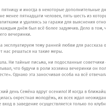
пятницу и иногда в некоторые дополнительные дн
е менее пятнадцати человек, пять-шесть из которы
апитками и удаляясь за гаражи для выяснения отно
с каждым днём был всё более задумчив. Дело в том,
его вечеринки.
ва эксплуатируем тему ранней любви для рассказа 
т нас решаться на такие меры.
е шла. Ни тайные письма, ни подосланные советчики
итывал, что будучи в роли хозяина вечеринки он п
сте». Однако эта заносчивая особа на всё отвечала:
ский день Семёна вдруг осенило! И когда в ближай
дилась окрестная молодёжь, их всех ждал неожидан
 вход в заведение осуществляется только по клубн