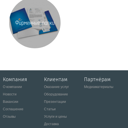
Фирменные папки
Компания
Клиентам
Партнёрам
О компании
Оказание услуг
Медиаматериалы
Новости
Оборудование
Вакансии
Презентации
Соглашение
Статьи
Отзывы
Услуги и цены
Доставка