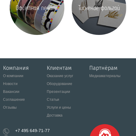
Офсетная печать
Тиснение фольгой
Компания
Клиентам
Партнёрам
О компании
Оказание услуг
Медиаматериалы
Новости
Оборудование
Вакансии
Презентации
Соглашение
Статьи
Отзывы
Услуги и цены
Доставка
+7 495 649-71-77