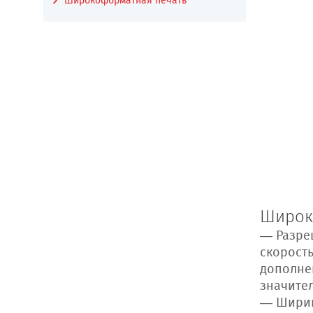
Широкоформатная печать
Широко
— Разре
скорост
дополне
значите
— Ширин