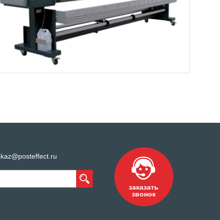
kaz@posteffect.ru
заказать
звонок