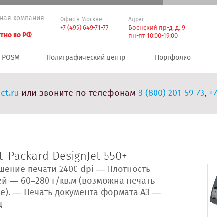
ная компания
Офис в Москве
Адрес
+7 (495) 649-71-77
Боенский пр-д, д. 9
тно по РФ
пн-пт 10:00-19:00
POSM
Полиграфический центр
Портфолио
ct.ru
или звоните по телефонам
8 (800) 201-59-73
,
+7
t-Packard DesignJet 550+
шение печати 2400 dpi — Плотность
й — 60–280 г/кв.м (возможна печать
е). — Печать документа формата А3 —
д