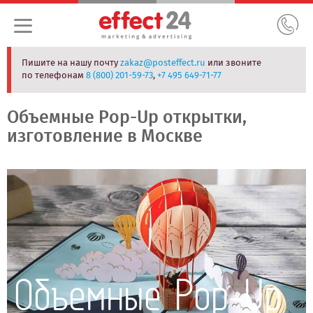
Пишите на нашу почту
zakaz@posteffect.ru
или звоните
по телефонам
8 (800) 201-59-73
,
+7 495 649-71-77
Объемные Pop-Up открытки,
изготовление в Москве
Объемные Pop-Up