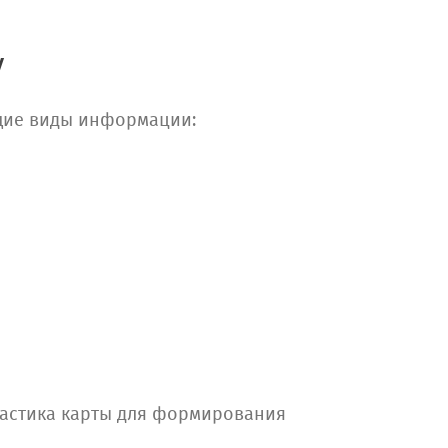
у
щие виды информации:
ластика карты для формирования