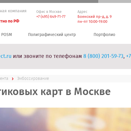
ная компания
Офис в Москве
Адрес
+7 (495) 649-71-77
Боенский пр-д, д. 9
тно по РФ
пн-пт 10:00-19:00
POSM
Полиграфический центр
Портфолио
ct.ru
или звоните по телефонам
8 (800) 201-59-73
,
+7
иента
Эмбоссирование
иковых карт в Москве